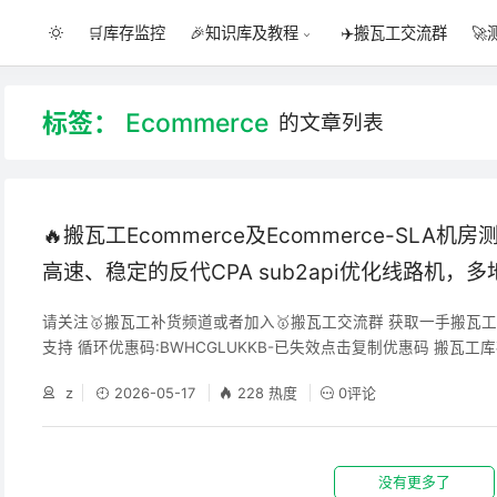
🛒库存监控
✈️搬瓦工交流群
🚀
🎉知识库及教程
标签：
Ecommerce
的文章列表
🔥搬瓦工Ecommerce及Ecommerce-SLA机
高速、稳定的反代CPA sub2api优化线路机，
可选
请关注🥇搬瓦工补货频道或者加入🥇搬瓦工交流群 获取一手搬瓦
支持 循环优惠码:BWHCGLUKKB-已失效点击复制优惠码 搬瓦工
器人消息通知或者邮件订阅方式让您不再错过特价机 搬瓦工Ecomme
z
2026-05-17
228 热度
0评论
机器是搬瓦工经典套餐，15个机房切换，最值得的机房包括洛杉矶的D
机房（三网优化CN2GIA及CMIN2），还有欧洲荷兰的DCNL1机
优化CN2GIA
没有更多了