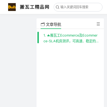
搬瓦工精品网
🗂️ 文章导航
1. 🔥搬瓦工Ecommerce及Ecommer
ce-SLA机房测评，可高速、稳定的
反代CPA sub2api优化线路机，多地
区机房可选