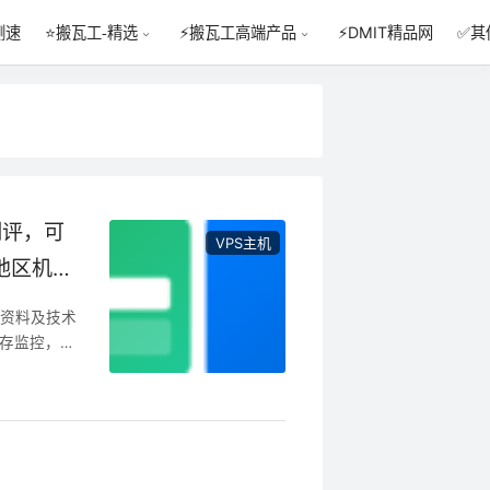
测速
⚡DMIT精品网
✅其
⭐搬瓦工-精选
⚡搬瓦工高端产品
房测评，可
VPS主机
多地区机房
工资料及技术
库存监控，机
rce 这款
C6 DC9
房（三网各自