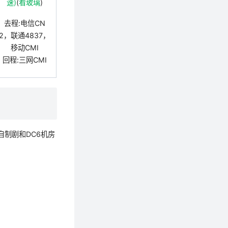
速)
(
看玻璃
)
去程:电信CN
2，联通4837，
移动CMI
回程:三网CMI
自制剧和DC6机房