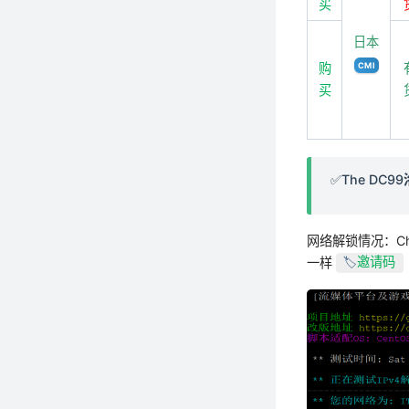
买
日本
购
CMI
买
✅The DC99
网络解锁情况：Ch
一样
邀请码
🏷️