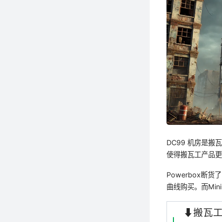
DC99 机房是搬
使得搬瓦工产品
Powerbox断货
曲线购买。而Min
⬇️搬瓦