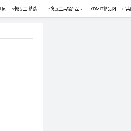
测速
⚡DMIT精品网
✅其
⭐搬瓦工-精选
⚡搬瓦工高端产品