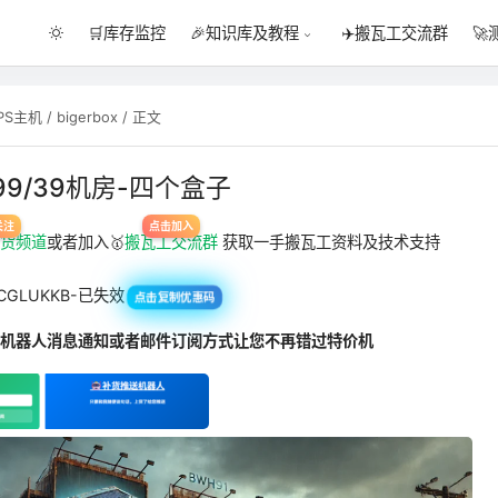
🛒库存监控
✈️搬瓦工交流群
🚀
🎉知识库及教程
PS主机
/
bigerbox
/ 正文
99/39机房-四个盒子
补货频道
或者加入🥇
搬瓦工交流群
获取一手搬瓦工资料及技术支持
CGLUKKB-已失效
点击复制优惠码
，机器人消息通知或者邮件订阅方式让您不再错过特价机