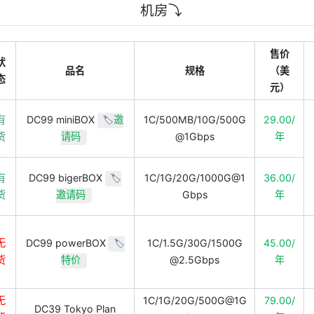
机房⤵️
售价
状
品名
规格
（美
态
元）
有
DC99 miniBOX
1C/500MB/10G/500G
29.00/
邀
🏷️
货
@1Gbps
年
请码
有
DC99 bigerBOX
1C/1G/20G/1000G@1
36.00/
🏷️
货
Gbps
年
邀请码
无
DC99 powerBOX
1C/1.5G/30G/1500G
45.00/
🏷️
货
@2.5Gbps
年
特价
无
1C/1G/20G/500G@1G
79.00/
DC39 Tokyo Plan