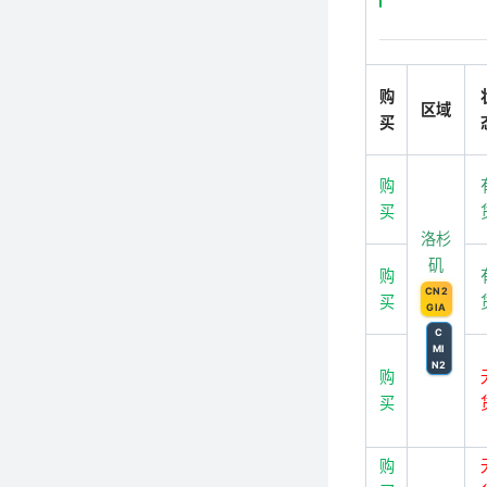
购
区域
买
购
买
洛杉
矶
购
CN2
买
GIA
C
MI
N2
购
买
购