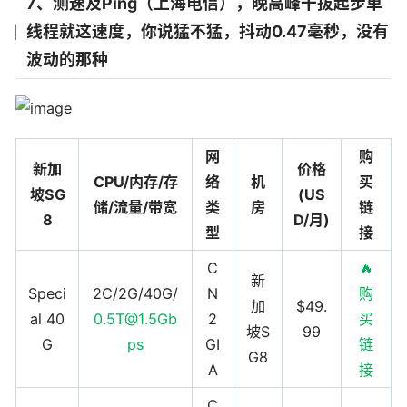
7、测速及Ping（上海电信），晚高峰干拔起步单
线程就这速度，你说猛不猛，抖动0.47毫秒，没有
波动的那种
网
购
新加
价格
CPU/内存/存
络
机
买
坡SG
(US
储/流量/带宽
类
房
链
8
D/月)
型
接
C
🔥
新
Speci
2C/2G/40G/
N
购
加
$49.
al 40
0.5T@1.5Gb
2
买
坡S
99
G
ps
GI
链
G8
A
接
C