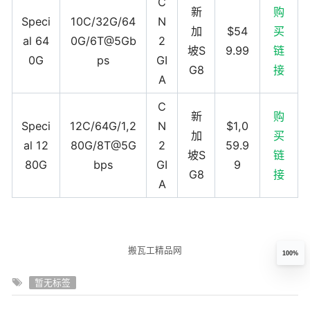
C
新
购
Speci
10C/32G/64
N
加
$54
买
al 64
0G/6T@5Gb
2
坡S
9.99
链
0G
ps
GI
G8
接
A
C
新
购
Speci
12C/64G/1,2
N
$1,0
加
买
al 12
80G/8T@5G
2
59.9
坡S
链
80G
bps
GI
9
G8
接
A
搬瓦工精品网
100%
暂无标签