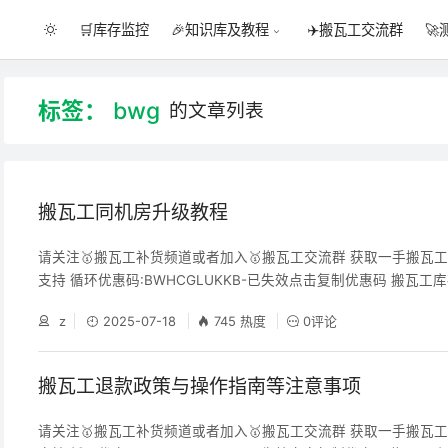
🛒库存监控
✈️搬瓦工交流群
🚀
🎉知识库及教程
标签：
bwg
的文章列表
搬瓦工同机房升级教程
请关注🥇搬瓦工补货频道或者加入🥇搬瓦工交流群 获取一手搬瓦
支持 循环优惠码:BWHCGLUKKB-已失效点击复制优惠码 搬瓦工
器人消息通知或者邮件订阅方式让您不再错过特价机 操作步骤 1.
z
2025-07-18
745 热度
0评论
户中心后，通过「Services」→「My services」路径到达升级界面
要升级的机器边上的小齿轮，点击 Upgrade 3.选择需要升级的选
价账单
搬瓦工退款政策与操作指南等注意事项
请关注🥇搬瓦工补货频道或者加入🥇搬瓦工交流群 获取一手搬瓦