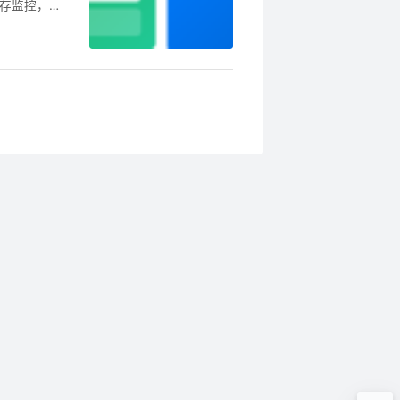
库存监控，机
1.退款入口
直达退款申请页
退款按钮。