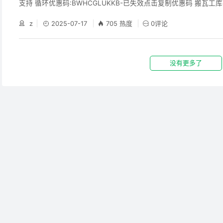
支持 循环优惠码:BWHCGLUKKB-已失效点击复制优惠码 搬瓦工
器人消息通知或者邮件订阅方式让您不再错过特价机 一、操作步骤 
z
2025-07-17
705 热度
0评论
登录搬瓦工用户中心后，通过「Billing」→「Refunds」路径可
面。系统会自动检测账户是否符合退款条件，合格用户将看到红色
合格用户将看到红色退
没有更多了