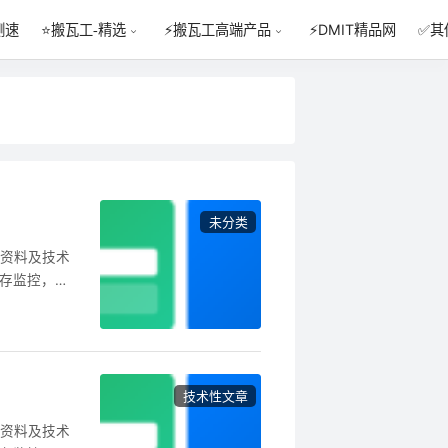
测速
⚡DMIT精品网
✅其
⭐搬瓦工-精选
⚡搬瓦工高端产品
未分类
工资料及技术
库存监控，机
登录搬瓦工用
 2.点击需
项，并支付差
技术性文章
工资料及技术